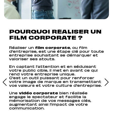
POURQUOI RÉALISER UN
UN
FILM CORPORATE ?
S
Réaliser un
film corporate
, ou film
Chez
d’entreprise, est une étape clé pour toute
d’en
entreprise souhaitant se démarquer et
valoriser ses atouts.
For
com
En captant l’attention et en séduisant
peu
votre public cible, il met en avant ce qui
entr
rend votre entreprise unique.
C’est un outil puissant pour renforcer
Que 
votre image de marque en transmettant
illu
vos valeurs et votre culture d’entreprise.
int
équ
Une
vidéo corporate
bien réalisée
pou
engage le spectateur et facilite la
mes
mémorisation de vos messages clés,
marq
augmentant ainsi l’impact de votre
communication.