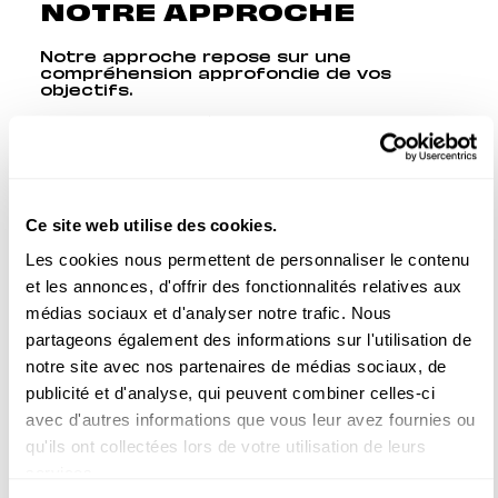
NOTRE APPROCHE
Notre approche repose sur une
compréhension approfondie de vos
objectifs.
Chaque projet débute par une phase
d’immersion où nous prenons le temps de
connaître votre histoire et la culture de
votre entreprise.
Puis, nous élaborons une stratégie
Ce site web utilise des cookies.
créative qui vise à mettre en lumière ce
qui rend votre entreprise unique.
Les cookies nous permettent de personnaliser le contenu
De la pré-production à la post-
et les annonces, d'offrir des fonctionnalités relatives aux
production, nous vous accompagnons à
chaque étape pour créer un
film
médias sociaux et d'analyser notre trafic. Nous
d’entreprise sur-mesure
qui reflète
partageons également des informations sur l'utilisation de
fidèlement votre identité et renforce
votre image de marque.
notre site avec nos partenaires de médias sociaux, de
publicité et d'analyse, qui peuvent combiner celles-ci
avec d'autres informations que vous leur avez fournies ou
qu'ils ont collectées lors de votre utilisation de leurs
services.
soumettre un projet