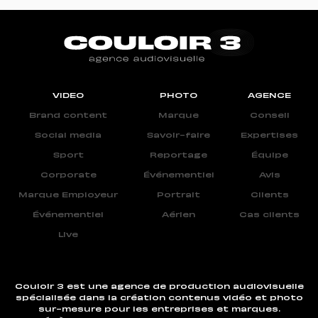
VIDEO
PHOTO
AGENCE
Brand content
Marque
Conseil
Social media
Savoir-faire
Expertises
Sport
Reportage
Équipe
Corporate
Événementiel
Avis
Marque Employeur
Portrait
Clients
Événementiel
Aérien
Cas clients
Live
Couloir 3 est une agence de production audiovisuelle
spécialisée dans la création contenus vidéo et photo
sur-mesure pour les entreprises et marques.