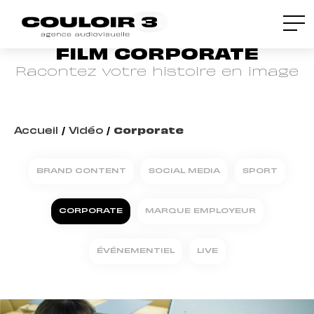
FILM CORPORATE
Racontez votre histoire en image
Accueil
/
Vidéo
/
Corporate
BRAND CONTENT
SOCIAL MEDIA
SPORT
CORPORATE
MARQUE EMPLOYEUR
ÉVÉNEMENTIEL
LIVE