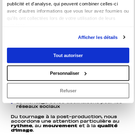
Chez
Couloir 3
, nous combinons exigence
publicité et d'analyse, qui peuvent combiner celles-ci
créative et maîtrise technique pour
avec d'autres informations que vous leur avez fournies ou
produire des
vidéos sportives
professionnelles à fort impact
.
qu'ils ont collectées lors de votre utilisation de leurs
Chaque projet débute par une
phase
services.
d’échange et de cadrag
e :
compréhension de vos enjeux, définition
Afficher les détails
des messages clés, choix des formats et
des canaux de diffusion. Cette
préparation garantit une production
fluide et cohérente.
Tout autoriser
Nous assurons :
La captation d’événements sportifs
Personnaliser
La réalisation d’aftermovies et de
highlights
Les interviews et portraits d’athlètes
Refuser
Le live streaming
Le montage et les déclinaisons pour les
réseaux sociaux
Du tournage à la post-production, nous
accordons une attention particulière au
rythme
, au
mouvement
et à la
qualité
d’image
.