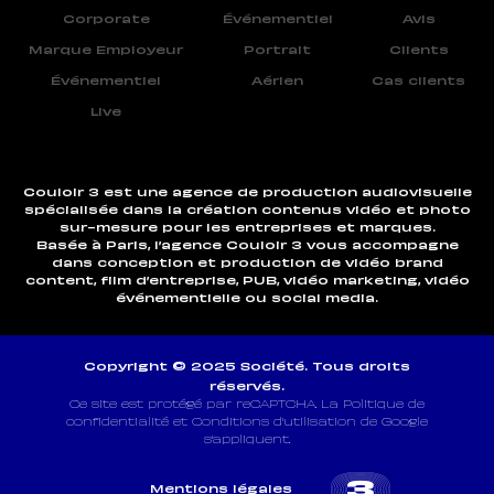
Corporate
Événementiel
Avis
Marque Employeur
Portrait
Clients
Événementiel
Aérien
Cas clients
Live
Couloir 3 est une agence de production audiovisuelle
spécialisée dans la création contenus vidéo et photo
sur-mesure pour les entreprises et marques.
Basée à Paris, l’agence Couloir 3 vous accompagne
dans conception et production de vidéo brand
content, film d’entreprise, PUB, vidéo marketing, vidéo
événementielle ou social media.
Copyright © 2025 Société. Tous droits
réservés.
Ce site est protégé par reCAPTCHA. La Politique de
confidentialité et Conditions d’utilisation de Google
s’appliquent.
Mentions légales