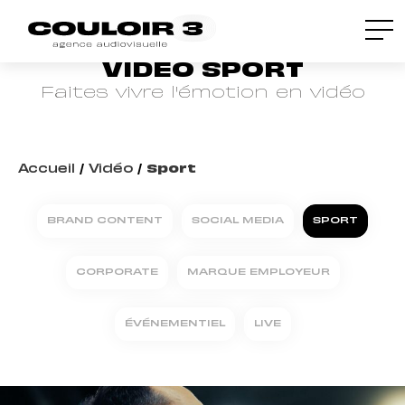
VIDÉO SPORT
Faites vivre l'émotion en vidéo
Accueil
/
Vidéo
/
Sport
BRAND CONTENT
SOCIAL MEDIA
SPORT
CORPORATE
MARQUE EMPLOYEUR
ÉVÉNEMENTIEL
LIVE