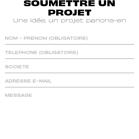
SOUMETTRE UN
communauté et prolonger
l’impact d’une performance au-
PROJET
delà du terrain.
Une idée, un projet parlons-en