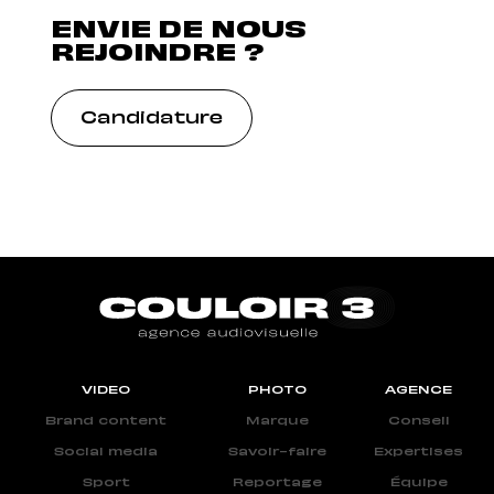
ENVIE DE NOUS
REJOINDRE ?
Candidature
VIDEO
PHOTO
AGENCE
Brand content
Marque
Conseil
Social media
Savoir-faire
Expertises
Sport
Reportage
Équipe