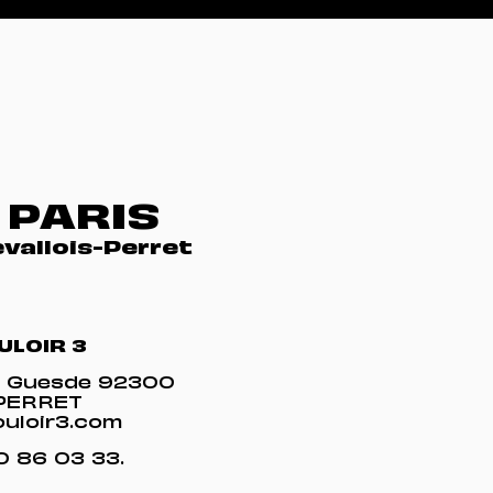
PARIS
evallois-Perret
ULOIR 3
es Guesde 92300
-PERRET
uloir3.com
40 86 03 33
.