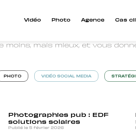
BLOG
Vidéo
Photo
Agence
Cas cl
etours d'expérience et décryptages 
r, brand content, social media et 
re moins, mais mieux, et vous donne
PHOTO
VIDÉO SOCIAL MEDIA
STRATÉGI
Photographies pub : EDF
solutions solaires
Publié le 5 février 2026