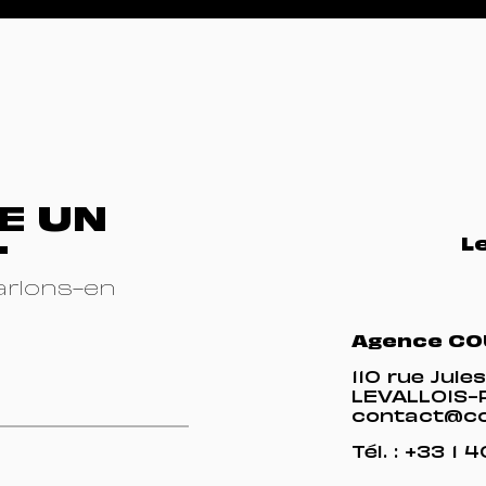
E UN
L
T
arlons-en
Agence CO
110 rue Jul
LEVALLOIS
contact@co
Tél. :
+33 1 