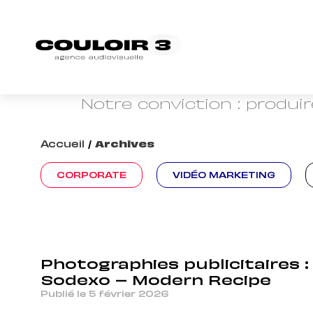
Retrouvez nos conseils, r
marque employeu
Notre conviction : produi
Accueil
/
Archives
CORPORATE
VIDÉO MARKETING
Photographies publicitaires :
Sodexo – Modern Recipe
Publié le 5 février 2026