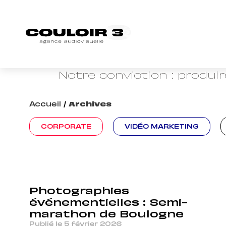
Retrouvez nos conseils, r
marque employeu
Notre conviction : produi
Accueil
/
Archives
CORPORATE
VIDÉO MARKETING
Photographies
événementielles : Semi-
marathon de Boulogne
Publié le 5 février 2026