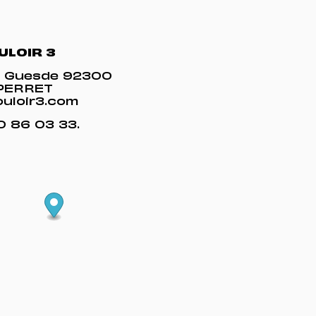
ULOIR 3
es Guesde 92300
-PERRET
uloir3.com
40 86 03 33
.