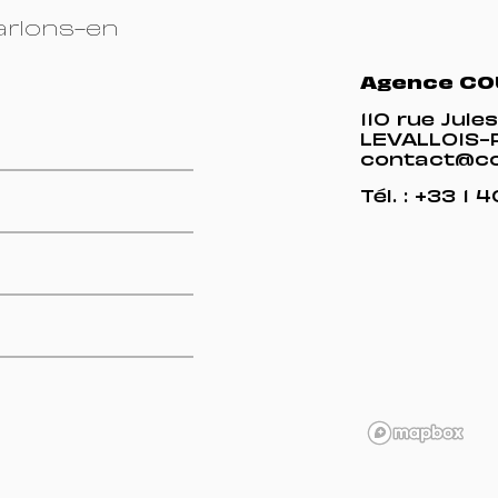
T
arlons-en
Agence CO
110 rue Jul
LEVALLOIS
contact@co
Tél. :
+33 1 