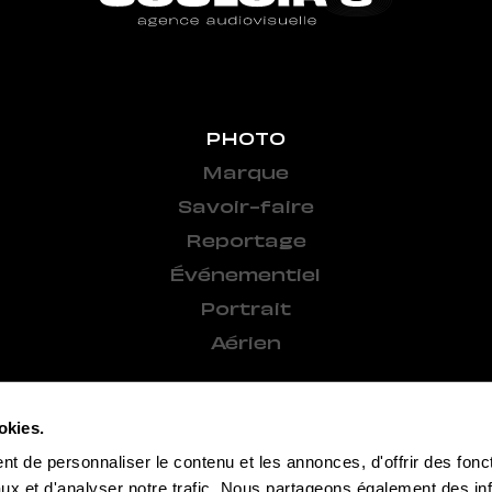
PHOTO
Marque
Savoir-faire
Reportage
Événementiel
Portrait
Aérien
okies.
t de personnaliser le contenu et les annonces, d'offrir des fonct
ux et d'analyser notre trafic. Nous partageons également des in