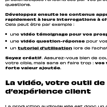
problématiques rencontrées par vos pros
questions.
Développez ensuite les contenus app
rapidement à leurs interrogations à c
Cela peut être par exemple :
une
vidéo témoignage pour vos pro
une
vidéo question-réponse
pour vos
un
tutoriel d’utilisation
lors de l’acha
Soyez créatif
. Assurez-vous bien de cou
votre cible, mais sans en faire trop :
vos 
forte valeur ajoutée
.
La vidéo, votre outil de
d’expérience client
La production audiovisuelle est donc un 