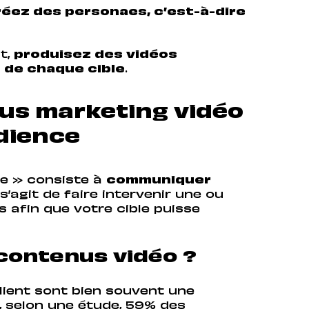
réez des personaes, c’est-à-dire
t,
produisez des vidéos
 de chaque cible
.
us marketing vidéo
udience
ée » consiste à
communiquer
Il s’agit de faire intervenir une ou
 afin que votre cible puisse
contenus vidéo ?
client sont bien souvent une
, selon une étude,
59% des