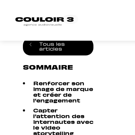
Accueil
/
Blog
/
3 raisons d’adopter le sto
Tous les
articles
SOMMAIRE
Renforcer son
image de marque
et créer de
l’engagement
Capter
l’attention des
internautes avec
le video
storytelling