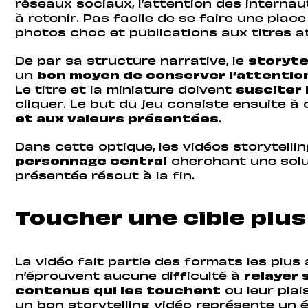
réseaux sociaux, l’attention des internaut
à retenir. Pas facile de se faire une place
photos choc et publications aux titres a
De par sa structure narrative, le
storyte
un
bon moyen de conserver l’attentio
Le titre et la miniature doivent
susciter 
cliquer. Le but du jeu consiste ensuite à 
et aux valeurs présentées
.
Dans cette optique, les vidéos storytellin
personnage central
cherchant une solu
présentée résout à la fin.
Toucher une cible plus
La vidéo fait partie des formats les plus 
n’éprouvent aucune difficulté à
relayer 
contenus qui les touchent
ou leur plai
un bon storytelling vidéo représente un 