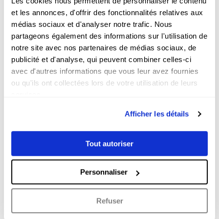
Les cookies nous permettent de personnaliser le contenu
et les annonces, d'offrir des fonctionnalités relatives aux
les ventes
: montre l’adéquation de
votre vidéo avec votre landing page
médias sociaux et d'analyser notre trafic. Nous
ou votre site internet.
partageons également des informations sur l'utilisation de
notre site avec nos partenaires de médias sociaux, de
publicité et d'analyse, qui peuvent combiner celles-ci
En bref : faites-vous
avec d'autres informations que vous leur avez fournies
accompagner pour vos
ou qu'ils ont collectées lors de votre utilisation de leurs
campagnes vidéo sur les
services.
réseaux sociaux
Afficher les détails
Vous l’aurez compris,
une campagne
vidéo sur les réseaux sociaux est un
Tout autoriser
outil puissant de notoriété et de
vente
, mais elle ne s’improvise pas.
Pour réussir votre campagne, vous
Personnaliser
devrez
formaliser un brief
,
sélectionner les bonnes
Refuser
plateformes
,
planifier la production
avec un souci de qualité
, et
bien