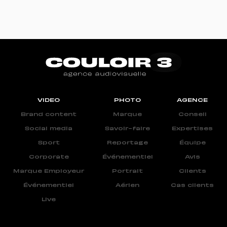
VIDEO
PHOTO
AGENCE
Brand content
Marque
Conseil
Social media
Savoir-faire
Expertises
Sport
Reportage
Équipe
Corporate
Événementiel
Avis
Marque Employeur
Portrait
Clients
Événementiel
Aérien
Cas clients
Live