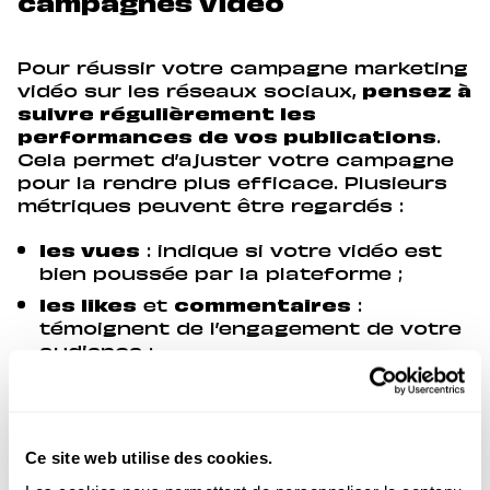
campagnes vidéo
Pour réussir votre campagne marketing
vidéo sur les réseaux sociaux,
pensez à
suivre régulièrement les
performances de vos publications
.
Cela permet d’ajuster votre campagne
pour la rendre plus efficace. Plusieurs
métriques peuvent être regardés :
les vues
: indique si votre vidéo est
bien poussée par la plateforme ;
les likes
et
commentaires
:
témoignent de l’engagement de votre
audience ;
les taux de complétion
: montre si
votre vidéo maintient l’intérêt
jusqu’au bout ;
Ce site web utilise des cookies.
les clics
: indique si la vidéo convainc
à passer à l’action ;