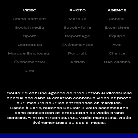
VIDEO
PHOTO
AGENCE
Brand content
Marque
Conseil
Social media
Savoir-faire
Expertises
Sport
Reportage
Équipe
Corporate
Événementiel
Avis
Marque Employeur
Portrait
Clients
Événementiel
Aérien
Cas clients
Live
Couloir 3 est une agence de production audiovisuelle
spécialisée dans la création contenus vidéo et photo
sur-mesure pour les entreprises et marques.
Basée à Paris, l’agence Couloir 3 vous accompagne
dans conception et production de vidéo brand
content, film d’entreprise, PUB, vidéo marketing, vidéo
événementielle ou social media.