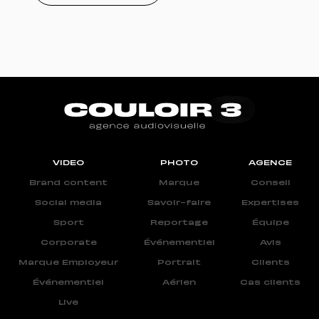
VIDEO
PHOTO
AGENCE
Brand content
Marque
Conseil
Social media
Savoir-faire
Expertises
Sport
Reportage
Équipe
Corporate
Événementiel
Avis
Marque Employeur
Portrait
Clients
Événementiel
Aérien
Cas clients
Live