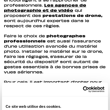
encouragent à se rapprocher de
professionnels.
Les agences de
photographie et de vidéo
qui
proposent des
prestations de drone,
sont aujourd’hui expertes dans le
respect de ces règles.
Faire le choix de
photographes
professionnels
est aussi l’assurance
d’une utilisation avancée du matériel
photo. Installer le matériel sur le drone,
faire les réglages, s’assurer de la
sécurité du dispositif sont autant de
gestes essentiels à de bonnes prises de
vues aériennes.
Pour cela, il est important d’opter pour
une agence expérimentée dans ce
domaine, et qui a déjà un savoir-faire
dans la
photo aérienne
d’une manière
générale. Vous aurez ainsi l’assurance
Ce site web utilise des cookies.
d’une maîtrise à la fois technique et