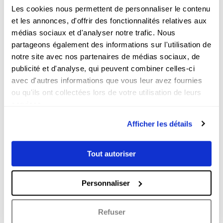
artistique de la photo par drone.
Les cookies nous permettent de personnaliser le contenu
et les annonces, d'offrir des fonctionnalités relatives aux
Couloir 3
réalise pour vous toutes vos
médias sociaux et d'analyser notre trafic. Nous
prises de vue, notamment par drone.
partageons également des informations sur l'utilisation de
Confiez vos projets à
des
notre site avec nos partenaires de médias sociaux, de
professionnels experts des photos
publicité et d'analyse, qui peuvent combiner celles-ci
aériennes
pour apporter à votre
avec d'autres informations que vous leur avez fournies
communication un nouveau souffle. La
photo par drone vous permet de faire
ou qu'ils ont collectées lors de votre utilisation de leurs
preuve d’originalité et de modernité
services.
dans vos clichés d’entreprise ou de
marque. Profitez de cette occasion
Afficher les détails
pour faire ou refaire votre portfolio et
mettez vos clichés en ligne et sur vos
réseaux sociaux !
Tout autoriser
Découvrez notre service dédié à la prise
Personnaliser
de vue aérienne par drone
.
Refuser