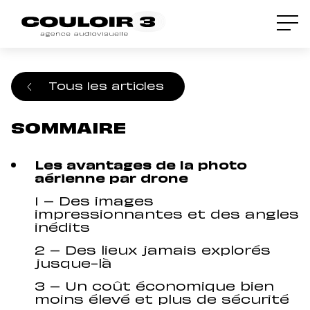
Accueil
/
Blog
/
La photo aérienne par drone,
des images impressionnantes à confier à
des professionnels
Tous les articles
SOMMAIRE
Les avantages de la photo
aérienne par drone
1 – Des images
impressionnantes et des angles
inédits
2 – Des lieux jamais explorés
jusque-là
3 – Un coût économique bien
moins élevé et plus de sécurité