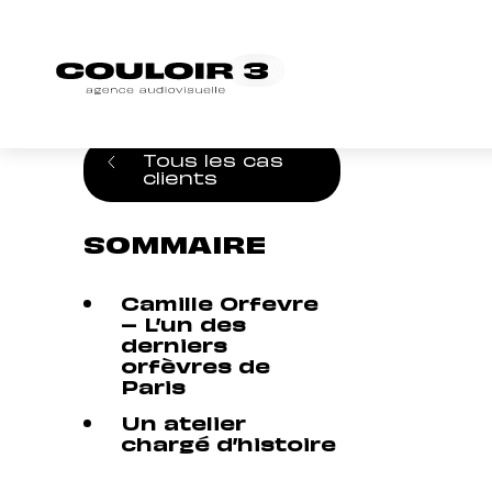
Accueil
/
Cas clients
/
Reportage photo : « 
Tous les cas
clients
SOMMAIRE
Camille Orfevre
– L’un des
derniers
orfèvres de
Paris
Un atelier
chargé d’histoire