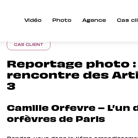
À la rencontre des Artisans » Épisode 3
Vidéo
Photo
Agence
Cas cl
CAS CLIENT
Reportage photo : 
rencontre des Art
3
Camille Orfevre – L’un 
orfèvres de Paris