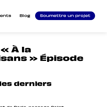
ients
Blog
Soumettre un projet
« À la
isans » Épisode
des derniers