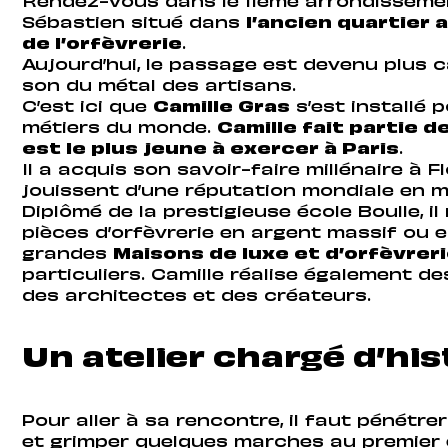
Rendez-vous dans le 11éme arrondissemen
Sébastien situé dans
l’ancien quartier 
de l’orfèvrerie
.
Aujourd’hui, le passage est devenu plus c
son du métal des artisans.
C’est ici que
Camille Gras
s’est installé 
métiers du monde.
Camille fait partie 
est le plus jeune à exercer à Paris
.
Il a acquis son savoir-faire millénaire à Fl
jouissent d’une réputation mondiale en m
Diplômé de la prestigieuse école Boulle, il
pièces d’orfèvrerie en argent massif ou 
grandes
Maisons de luxe et d’orfèvreri
particuliers. Camille réalise également d
des architectes et des créateurs.
Un atelier chargé d’his
Pour aller à sa rencontre, il faut pénétr
et grimper quelques marches au premier 