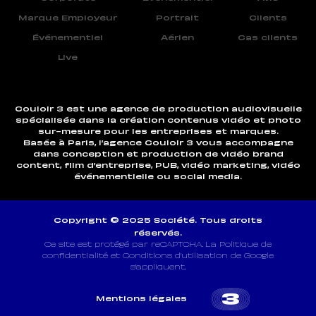
Marque Employeur
Portrait
Clients
Événementiel
Aérien
Cas clients
Live
Couloir 3 est une agence de production audiovisuelle
spécialisée dans la création contenus vidéo et photo
sur-mesure pour les entreprises et marques.
Basée à Paris, l’agence Couloir 3 vous accompagne
dans conception et production de vidéo brand
content, film d’entreprise, PUB, vidéo marketing, vidéo
événementielle ou social media.
Copyright © 2025 Société. Tous droits
réservés.
Ce site est protégé par reCAPTCHA. La Politique de
confidentialité et Conditions d’utilisation de Google
s’appliquent.
Mentions légales