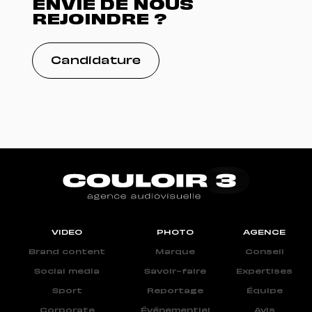
ENVIE DE NOUS
REJOINDRE ?
Candidature
VIDEO
PHOTO
AGENCE
Brand content
Marque
Conseil
Social media
Savoir-faire
Expertises
Sport
Reportage
Équipe
Corporate
Événementiel
Avis