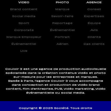
VIDEO
PHOTO
AGENCE
Brand content
Marque
Conseil
Social media
Savoir-faire
Expertises
Sport
Reportage
Équipe
Corporate
Événementiel
Avis
Marque Employeur
Portrait
Clients
Événementiel
Aérien
Cas clients
Live
Couloir 3 est une agence de production audiovisuelle
spécialisée dans la création contenus vidéo et photo
sur-mesure pour les entreprises et marques.
Basée à Paris, l’agence Couloir 3 vous accompagne
dans conception et production de vidéo brand
content, film d’entreprise, PUB, vidéo marketing, vidéo
événementielle ou social media.
Copyright © 2025 Société. Tous droits