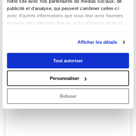
notre site avec nos partenaires de médias sociaux, de
Voir cette publication sur Instagram
publicité et d'analyse, qui peuvent combiner celles-ci
avec d'autres informations que vous leur avez fournies
ou qu'ils ont collectées lors de votre utilisation de leurs
services.
Afficher les détails
Tout autoriser
Une publication partagée par AGENCE VIDÉO-PHOTO COULOIR 3 (@couloir3)
Personnaliser
Refuser