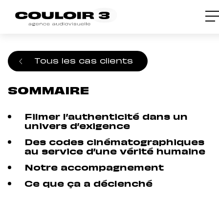
Accueil
/
Cas clients
/
Quand les talents
deviennent le premier actif d’une marque
employeur
Tous les cas clients
SOMMAIRE
Filmer l’authenticité dans un
univers d’exigence
Des codes cinématographiques
au service d’une vérité humaine
Notre accompagnement
Ce que ça a déclenché