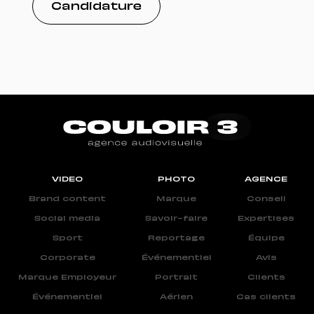
Candidature
VIDEO
PHOTO
AGENCE
Brand content
Marque
Conseil
Social media
Savoir-faire
Expertises
Sport
Reportage
Équipe
Corporate
Événementiel
Avis
Marque Employeur
Portrait
Clients
Événementiel
Aérien
Cas clients