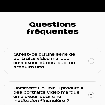
Questions
fréquentes
Qu'est-ce qu'une série de
portraits vidéo marque
employeur et pourquoi en
produire une ?
Une série de portraits vidéo
marque employeur met en scène
des collaborateurs réels dans
Comment Couloir 3 produit-il
leur quotidien professionnel, pour
des portraits vidéo marque
incarner de l’intérieur la culture
employeur pour une
d’une entreprise. Contrairement
institution financière ?
aux témoignages écrits ou aux