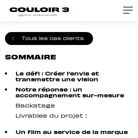
Accueil
/
Cas clients
/
Un film de marque
pleinement incarné : le choix stratégique
de l’école Lenôtre
Tous les cas clients
SOMMAIRE
Le défi : Créer l’envie et
transmettre une vision
Notre réponse : un
accompagnement sur-mesure
Backstage
Livrables du projet :
Un film au service de la marque