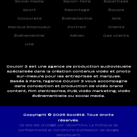
Social media
Savoir-faire
Expertises
Sport
Reportage
Équipe
Corporate
Événementiel
Avis
Marque Employeur
Portrait
Clients
Événementiel
Aérien
Cas clients
Live
Couloir 3 est une agence de production audiovisuelle
spécialisée dans la création contenus vidéo et photo
sur-mesure pour les entreprises et marques.
Basée à Paris, l’agence Couloir 3 vous accompagne
dans conception et production de vidéo brand
content, film d’entreprise, PUB, vidéo marketing, vidéo
événementielle ou social media.
Copyright © 2025 Société. Tous droits
réservés.
Ce site est protégé par reCAPTCHA. La Politique de
confidentialité et Conditions d’utilisation de Google
s’appliquent.