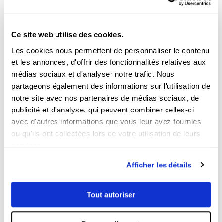
plus large de
moderniser la
communication de l’école
à travers
des contenus vidéo inspirants,
professionnels et porteurs de sens.
Ce site web utilise des cookies.
Les cookies nous permettent de personnaliser le contenu
Vous aussi valorisez votre
et les annonces, d'offrir des fonctionnalités relatives aux
ADN avec un film de marque
médias sociaux et d'analyser notre trafic. Nous
partageons également des informations sur l'utilisation de
notre site avec nos partenaires de médias sociaux, de
Chez
Couloir 3
, nous aidons les
publicité et d'analyse, qui peuvent combiner celles-ci
entreprises et les marques à concevoir
avec d'autres informations que vous leur avez fournies
des
contenus vidéo à forte valeur
ou qu'ils ont collectées lors de votre utilisation de leurs
ajoutée
.
services.
Vous souhaitez produire un film de
Afficher les détails
marque élégant et immersif pour
valoriser votre vision, vos valeurs et
votre savoir-faire ?
Tout autoriser
Contactez-nous pour en discuter !